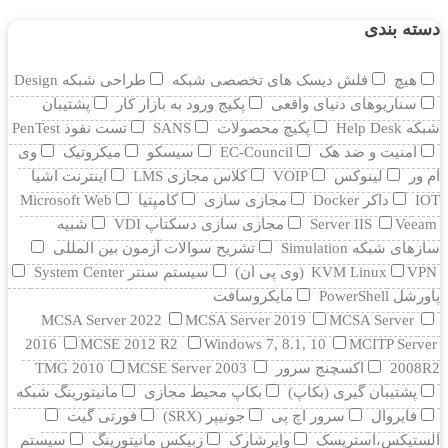
دسته بندی
هیچ
فلش دیسک های تخصصی شبکه
طراحی شبکه Design
سناریوهای دنیای واقعی
پکیج ورود به بازار کار
پشتیبان
شبکه Help Desk
پکیچ محصولات
SANS
تست نفوذ PenTest
امنیت و ضد هک
EC-Council
سیسکو
میکروتیک
وی
ام ور
لینوکس
VOIP
کلاس مجازی LMS
اینترنت اشیا
IOT
داکر Docker
مجازی سازی
کامپتیا
Microsoft Web
Veeam
Server IIS
مجازی سازی دسکتاپ VDI
شبیه
سازهای شبکه Simulation
تشریح سوالات آزمون بین المللی
VPN (وی پی ان)
KVM Linux
سیستم سنتر System Center
پاورشل PowerShell
مایکروسافت
MCSA Server 2022
MCSA Server 2019
MCSA Server
2016
MCSE 2012 R2
Windows 7, 8.1, 10
MCITP Server
2008R2
اکسچنج سرور
MCSE Server 2003
TMG 2010
پشتیبان گیری (بکاپ)
بکاپ محیط مجازی
مانيتورينگ شبکه
فایروال
سرور اچ پی
جونیپر (SRX)
فورتی گیت
الستیکس،استریسک
وایرشارک
زبیکس مانیتورینگ
سیستم