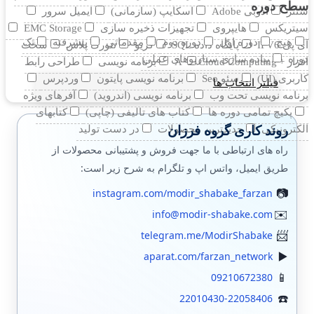
سطح دوره
سنتر
ادوبی Adobe
اسکایپ (سازمانی)
ایمیل سرور
سیتریکس
هایپروی
تجهیزات ذخیره سازی
EMC Storage
هیچ
دوره اول
دوره دوم
مقدماتی
پیشرفته
تک
آی پی IPV6
پایگاه داده SQL
کریو
نتورک پلاس
سخت
دوره
پیاده سازی سناریوهای عملی
افزار +A
Cloud Computing
برنامه نویسی
طراحی رابط
کاربری (UI)
سئو Seo
برنامه نویسی پایتون
وردپرس
فیلتر انتخاب ها
برنامه نویسی تحت وب
برنامه نویسی (اندروید)
آفرهای ویژه
پکیچ تمامی دوره ها
کتاب های تالیفی (چاپی)
کتابهای
روند کاری گروه فرزان
الکترونیکی
جدیدترین محصولات
در دست تولید
راه های ارتباطی با ما جهت فروش و پشتیبانی محصولات از
طریق ایمیل، واتس اپ و تلگرام به شرح زیر است:
instagram.com/modir_shabake_farzan
info@modir-shabake.com
telegram.me/ModirShabake
aparat.com/farzan_network
09210672380
22010430-22058406