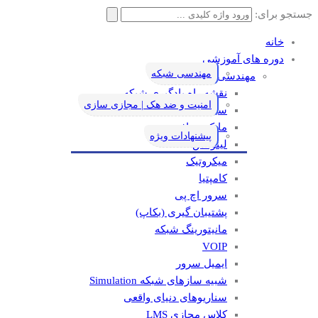
جستجو برای:
خانه
دوره های آموزشی
مهندسی شبکه
مهندسی شبکه
نقشه راه یادگیری شبکه
امنیت و ضد هک | مجازی سازی
سیسکو
مایکروسافت
پیشنهادات ویژه
لینوکس
میکروتیک
کامپتیا
سرور اچ پی
پشتیبان گیری (بکاپ)
مانيتورينگ شبکه
VOIP
ایمیل سرور
شبیه سازهای شبکه Simulation
سناریوهای دنیای واقعی
کلاس مجازی LMS