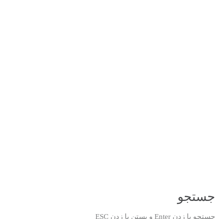
جستجو
جستجو با زدن Enter و بستن با زدن ESC