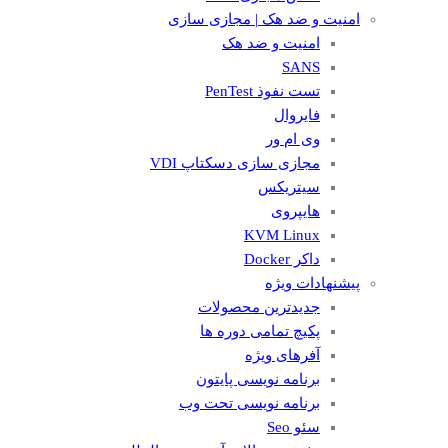
امنیت و ضد هک | مجازی سازی
امنیت و ضد هک
SANS
تست نفوذ PenTest
فایروال
وی ام ور
مجازی سازی دسکتاپ VDI
سیتریکس
هایپروی
KVM Linux
داکر Docker
پیشنهادات ویژه
جدیدترین محصولات
پکیچ تمامی دوره ها
آفرهای ویژه
برنامه نویسی پایتون
برنامه نویسی تحت وب
سئو Seo