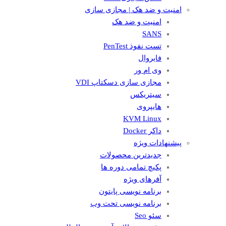
امنیت و ضد هک | مجازی سازی
امنیت و ضد هک
SANS
تست نفوذ PenTest
فایروال
وی ام ور
مجازی سازی دسکتاپ VDI
سیتریکس
هایپروی
KVM Linux
داکر Docker
پیشنهادات ویژه
جدیدترین محصولات
پکیچ تمامی دوره ها
آفرهای ویژه
برنامه نویسی پایتون
برنامه نویسی تحت وب
سئو Seo