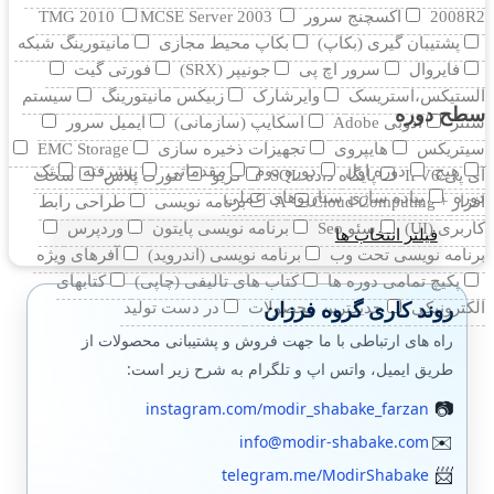
2008R2
اکسچنج سرور
MCSE Server 2003
TMG 2010
پشتیبان گیری (بکاپ)
بکاپ محیط مجازی
مانيتورينگ شبکه
فایروال
سرور اچ پی
جونیپر (SRX)
فورتی گیت
الستیکس،استریسک
وایرشارک
زبیکس مانیتورینگ
سیستم
سطح دوره
سنتر
ادوبی Adobe
اسکایپ (سازمانی)
ایمیل سرور
سیتریکس
هایپروی
تجهیزات ذخیره سازی
EMC Storage
هیچ
دوره اول
دوره دوم
مقدماتی
پیشرفته
تک
آی پی IPV6
پایگاه داده SQL
کریو
نتورک پلاس
سخت
دوره
پیاده سازی سناریوهای عملی
افزار +A
Cloud Computing
برنامه نویسی
طراحی رابط
کاربری (UI)
سئو Seo
برنامه نویسی پایتون
وردپرس
فیلتر انتخاب ها
برنامه نویسی تحت وب
برنامه نویسی (اندروید)
آفرهای ویژه
پکیچ تمامی دوره ها
کتاب های تالیفی (چاپی)
کتابهای
روند کاری گروه فرزان
الکترونیکی
جدیدترین محصولات
در دست تولید
راه های ارتباطی با ما جهت فروش و پشتیبانی محصولات از
طریق ایمیل، واتس اپ و تلگرام به شرح زیر است:
instagram.com/modir_shabake_farzan
info@modir-shabake.com
telegram.me/ModirShabake