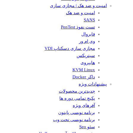
امنیت و ضد هک | مجازی سازی
امنیت و ضد هک
SANS
تست نفوذ PenTest
فایروال
وی ام ور
مجازی سازی دسکتاپ VDI
سیتریکس
هایپروی
KVM Linux
داکر Docker
پیشنهادات ویژه
جدیدترین محصولات
پکیچ تمامی دوره ها
آفرهای ویژه
برنامه نویسی پایتون
برنامه نویسی تحت وب
سئو Seo