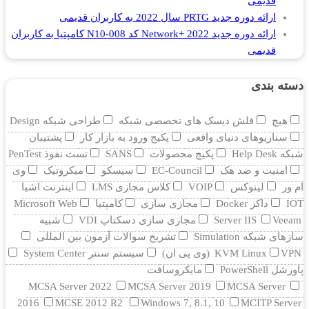
قدیمی
ارائه دوره جدید PRTG سال 2022 به کاربران قدیمی
ارائه دوره جدید Network+ 2022 کد N10-008 کامپتیا به کاربران
قدیمی
دسته بندی
هیچ
فلش دیسک های تخصصی شبکه
طراحی شبکه Design
سناریوهای دنیای واقعی
پکیج ورود به بازار کار
پشتیبان
شبکه Help Desk
پکیچ محصولات
SANS
تست نفوذ PenTest
امنیت و ضد هک
EC-Council
سیسکو
میکروتیک
وی
ام ور
لینوکس
VOIP
کلاس مجازی LMS
اینترنت اشیا
IOT
داکر Docker
مجازی سازی
کامپتیا
Microsoft Web
Veeam
Server IIS
مجازی سازی دسکتاپ VDI
شبیه
سازهای شبکه Simulation
تشریح سوالات آزمون بین المللی
VPN (وی پی ان)
KVM Linux
سیستم سنتر System Center
پاورشل PowerShell
مایکروسافت
MCSA Server 2022
MCSA Server 2019
MCSA Server
2016
MCSE 2012 R2
Windows 7, 8.1, 10
MCITP Server