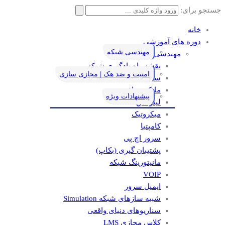
جستجو برای:
خانه
دوره های آموزشی
مهندسی شبکه
مهندسی شبکه
نقشه راه یادگیری شبکه
امنیت و ضد هک | مجازی سازی
سیسکو
مایکروسافت
پیشنهادات ویژه
لینوکس
میکروتیک
کامپتیا
سرور اچ پی
پشتیبان گیری (بکاپ)
مانيتورينگ شبکه
VOIP
ایمیل سرور
شبیه سازهای شبکه Simulation
سناریوهای دنیای واقعی
کلاس مجازی LMS