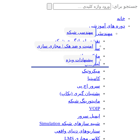
جستجو برای:
خانه
دوره های آموزشی
مهندسی شبکه
مهندسی شبکه
نقشه راه یادگیری شبکه
امنیت و ضد هک | مجازی سازی
سیسکو
مایکروسافت
پیشنهادات ویژه
لینوکس
میکروتیک
کامپتیا
سرور اچ پی
پشتیبان گیری (بکاپ)
مانيتورينگ شبکه
VOIP
ایمیل سرور
شبیه سازهای شبکه Simulation
سناریوهای دنیای واقعی
کلاس مجازی LMS