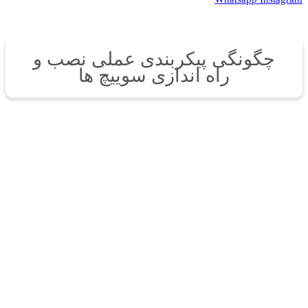
چگونگی پیکربندی عملی نصب و
راه اندازى سوييچ ها