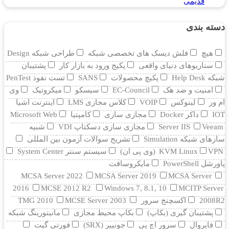
قدیمی
دسته بندی
هیچ
فلش دیسک های تخصصی شبکه
طراحی شبکه Design
سناریوهای دنیای واقعی
پکیج ورود به بازار کار
پشتیبان
شبکه Help Desk
پکیچ محصولات
SANS
تست نفوذ PenTest
امنیت و ضد هک
EC-Council
سیسکو
میکروتیک
وی
ام ور
لینوکس
VOIP
کلاس مجازی LMS
اینترنت اشیا
IOT
داکر Docker
مجازی سازی
کامپتیا
Microsoft Web
Veeam
Server IIS
مجازی سازی دسکتاپ VDI
شبیه
سازهای شبکه Simulation
تشریح سوالات آزمون بین المللی
VPN (وی پی ان)
KVM Linux
سیستم سنتر System Center
پاورشل PowerShell
مایکروسافت
MCSA Server 2022
MCSA Server 2019
MCSA Server
2016
MCSE 2012 R2
Windows 7, 8.1, 10
MCITP Server
2008R2
اکسچنج سرور
MCSE Server 2003
TMG 2010
پشتیبان گیری (بکاپ)
بکاپ محیط مجازی
مانيتورينگ شبکه
فایروال
سرور اچ پی
جونیپر (SRX)
فورتی گیت