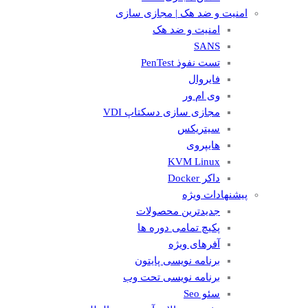
امنیت و ضد هک | مجازی سازی
امنیت و ضد هک
SANS
تست نفوذ PenTest
فایروال
وی ام ور
مجازی سازی دسکتاپ VDI
سیتریکس
هایپروی
KVM Linux
داکر Docker
پیشنهادات ویژه
جدیدترین محصولات
پکیچ تمامی دوره ها
آفرهای ویژه
برنامه نویسی پایتون
برنامه نویسی تحت وب
سئو Seo