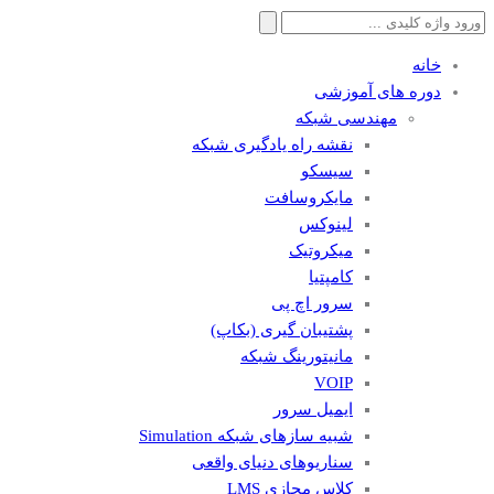
خانه
دوره های آموزشی
مهندسی شبکه
نقشه راه یادگیری شبکه
سیسکو
مایکروسافت
لینوکس
میکروتیک
کامپتیا
سرور اچ پی
پشتیبان گیری (بکاپ)
مانيتورينگ شبکه
VOIP
ایمیل سرور
شبیه سازهای شبکه Simulation
سناریوهای دنیای واقعی
کلاس مجازی LMS