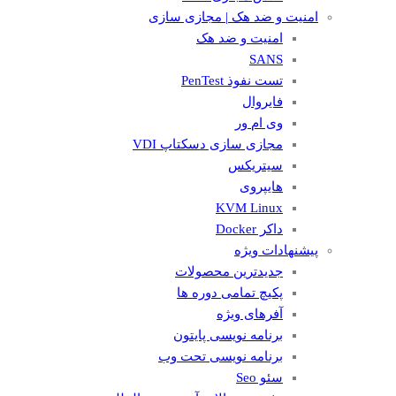
امنیت و ضد هک | مجازی سازی
امنیت و ضد هک
SANS
تست نفوذ PenTest
فایروال
وی ام ور
مجازی سازی دسکتاپ VDI
سیتریکس
هایپروی
KVM Linux
داکر Docker
پیشنهادات ویژه
جدیدترین محصولات
پکیچ تمامی دوره ها
آفرهای ویژه
برنامه نویسی پایتون
برنامه نویسی تحت وب
سئو Seo