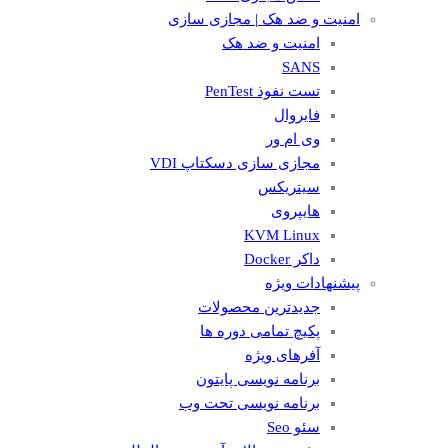
امنیت و ضد هک | مجازی سازی
امنیت و ضد هک
SANS
تست نفوذ PenTest
فایروال
وی ام ور
مجازی سازی دسکتاپ VDI
سیتریکس
هایپروی
KVM Linux
داکر Docker
پیشنهادات ویژه
جدیدترین محصولات
پکیچ تمامی دوره ها
آفرهای ویژه
برنامه نویسی پایتون
برنامه نویسی تحت وب
سئو Seo