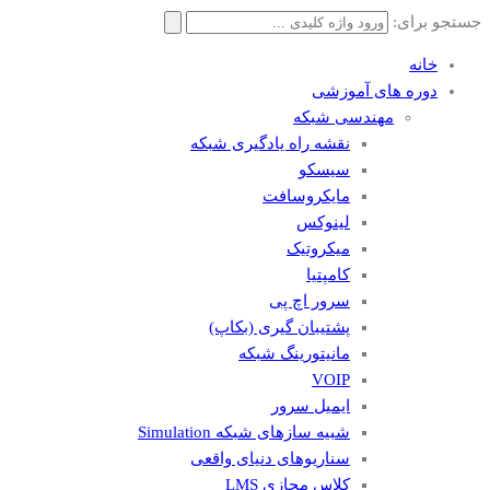
جستجو برای:
خانه
دوره های آموزشی
مهندسی شبکه
نقشه راه یادگیری شبکه
سیسکو
مایکروسافت
لینوکس
میکروتیک
کامپتیا
سرور اچ پی
پشتیبان گیری (بکاپ)
مانيتورينگ شبکه
VOIP
ایمیل سرور
شبیه سازهای شبکه Simulation
سناریوهای دنیای واقعی
کلاس مجازی LMS