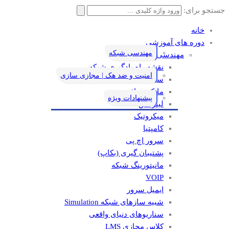
جستجو برای:
خانه
دوره های آموزشی
مهندسی شبکه
مهندسی شبکه
نقشه راه یادگیری شبکه
امنیت و ضد هک | مجازی سازی
سیسکو
مایکروسافت
پیشنهادات ویژه
لینوکس
میکروتیک
کامپتیا
سرور اچ پی
پشتیبان گیری (بکاپ)
مانيتورينگ شبکه
VOIP
ایمیل سرور
شبیه سازهای شبکه Simulation
سناریوهای دنیای واقعی
کلاس مجازی LMS