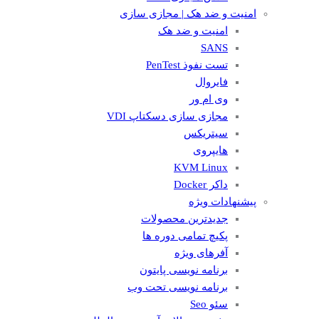
امنیت و ضد هک | مجازی سازی
امنیت و ضد هک
SANS
تست نفوذ PenTest
فایروال
وی ام ور
مجازی سازی دسکتاپ VDI
سیتریکس
هایپروی
KVM Linux
داکر Docker
پیشنهادات ویژه
جدیدترین محصولات
پکیچ تمامی دوره ها
آفرهای ویژه
برنامه نویسی پایتون
برنامه نویسی تحت وب
سئو Seo