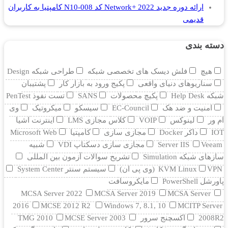
ارائه دوره جدید Network+ 2022 کد N10-008 کامپتیا به کاربران
قدیمی
دسته بندی
هیچ
فلش دیسک های تخصصی شبکه
طراحی شبکه Design
سناریوهای دنیای واقعی
پکیج ورود به بازار کار
پشتیبان
شبکه Help Desk
پکیچ محصولات
SANS
تست نفوذ PenTest
امنیت و ضد هک
EC-Council
سیسکو
میکروتیک
وی
ام ور
لینوکس
VOIP
کلاس مجازی LMS
اینترنت اشیا
IOT
داکر Docker
مجازی سازی
کامپتیا
Microsoft Web
Veeam
Server IIS
مجازی سازی دسکتاپ VDI
شبیه
سازهای شبکه Simulation
تشریح سوالات آزمون بین المللی
VPN (وی پی ان)
KVM Linux
سیستم سنتر System Center
پاورشل PowerShell
مایکروسافت
MCSA Server 2022
MCSA Server 2019
MCSA Server
2016
MCSE 2012 R2
Windows 7, 8.1, 10
MCITP Server
2008R2
اکسچنج سرور
MCSE Server 2003
TMG 2010