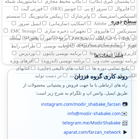
پشتیبان گیری (بکاپ)
بکاپ محیط مجازی
مانيتورينگ شبکه
فایروال
سرور اچ پی
جونیپر (SRX)
فورتی گیت
الستیکس،استریسک
وایرشارک
زبیکس مانیتورینگ
سیستم
سطح دوره
سنتر
ادوبی Adobe
اسکایپ (سازمانی)
ایمیل سرور
سیتریکس
هایپروی
تجهیزات ذخیره سازی
EMC Storage
هیچ
دوره اول
دوره دوم
مقدماتی
پیشرفته
تک
آی پی IPV6
پایگاه داده SQL
کریو
نتورک پلاس
سخت
دوره
پیاده سازی سناریوهای عملی
افزار +A
Cloud Computing
برنامه نویسی
طراحی رابط
کاربری (UI)
سئو Seo
برنامه نویسی پایتون
وردپرس
فیلتر انتخاب ها
برنامه نویسی تحت وب
برنامه نویسی (اندروید)
آفرهای ویژه
پکیچ تمامی دوره ها
کتاب های تالیفی (چاپی)
کتابهای
روند کاری گروه فرزان
الکترونیکی
جدیدترین محصولات
در دست تولید
راه های ارتباطی با ما جهت فروش و پشتیبانی محصولات از
طریق ایمیل، واتس اپ و تلگرام به شرح زیر است:
instagram.com/modir_shabake_farzan
info@modir-shabake.com
telegram.me/ModirShabake
aparat.com/farzan_network