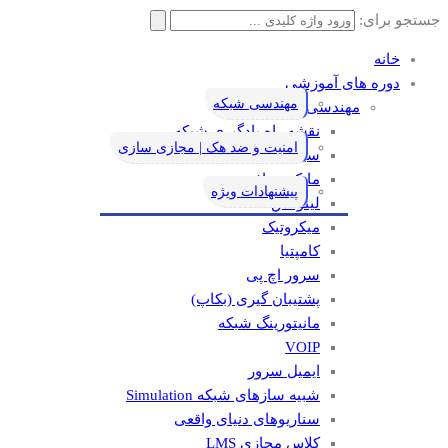
جستجو برای:
خانه
دوره های آموزشی
مهندسی شبکه
مهندسی شبکه
نقشه راه یادگیری شبکه
امنیت و ضد هک | مجازی سازی
سیسکو
مایکروسافت
پیشنهادات ویژه
لینوکس
میکروتیک
کامپتیا
سرور اچ پی
پشتیبان گیری (بکاپ)
مانيتورينگ شبکه
VOIP
ایمیل سرور
شبیه سازهای شبکه Simulation
سناریوهای دنیای واقعی
کلاس مجازی LMS