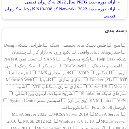
ارائه دوره جدید PRTG سال 2022 به کاربران قدیمی
ارائه دوره جدید Network+ 2022 کد N10-008 کامپتیا به کاربران
قدیمی
دسته بندی
هیچ
فلش دیسک های تخصصی شبکه
طراحی شبکه Design
سناریوهای دنیای واقعی
پکیج ورود به بازار کار
پشتیبان
شبکه Help Desk
پکیچ محصولات
SANS
تست نفوذ PenTest
امنیت و ضد هک
EC-Council
سیسکو
میکروتیک
وی
ام ور
لینوکس
VOIP
کلاس مجازی LMS
اینترنت اشیا
IOT
داکر Docker
مجازی سازی
کامپتیا
Microsoft Web
Veeam
Server IIS
مجازی سازی دسکتاپ VDI
شبیه
سازهای شبکه Simulation
تشریح سوالات آزمون بین المللی
VPN (وی پی ان)
KVM Linux
سیستم سنتر System Center
پاورشل PowerShell
مایکروسافت
MCSA Server 2022
MCSA Server 2019
MCSA Server
2016
MCSE 2012 R2
Windows 7, 8.1, 10
MCITP Server
2008R2
اکسچنج سرور
MCSE Server 2003
TMG 2010