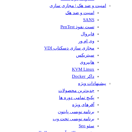
امنیت و ضد هک | مجازی سازی
امنیت و ضد هک
SANS
تست نفوذ PenTest
فایروال
وی ام ور
مجازی سازی دسکتاپ VDI
سیتریکس
هایپروی
KVM Linux
داکر Docker
پیشنهادات ویژه
جدیدترین محصولات
پکیچ تمامی دوره ها
آفرهای ویژه
برنامه نویسی پایتون
برنامه نویسی تحت وب
سئو Seo