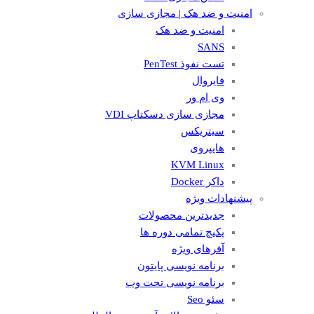
امنیت و ضد هک | مجازی سازی
امنیت و ضد هک
SANS
تست نفوذ PenTest
فایروال
وی ام ور
مجازی سازی دسکتاپ VDI
سیتریکس
هایپروی
KVM Linux
داکر Docker
پیشنهادات ویژه
جدیدترین محصولات
پکیچ تمامی دوره ها
آفرهای ویژه
برنامه نویسی پایتون
برنامه نویسی تحت وب
سئو Seo