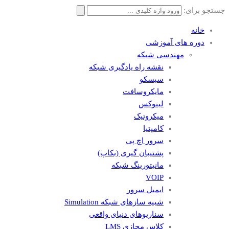
جستجو برای:
خانه
دوره های آموزشی
مهندسی شبکه
نقشه راه یادگیری شبکه
سیسکو
مایکروسافت
لینوکس
میکروتیک
کامپتیا
سرور اچ پی
پشتیبان گیری (بکاپ)
مانيتورينگ شبکه
VOIP
ایمیل سرور
شبیه سازهای شبکه Simulation
سناریوهای دنیای واقعی
کلاس مجازی LMS