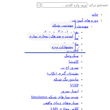
جستجو برای:
خانه
دوره های آموزشی
مهندسی شبکه
مهندسی شبکه
نقشه راه یادگیری شبکه
امنیت و ضد هک | مجازی سازی
سیسکو
مایکروسافت
پیشنهادات ویژه
لینوکس
میکروتیک
کامپتیا
سرور اچ پی
پشتیبان گیری (بکاپ)
مانيتورينگ شبکه
VOIP
ایمیل سرور
شبیه سازهای شبکه Simulation
سناریوهای دنیای واقعی
کلاس مجازی LMS