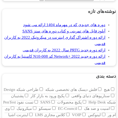
نوشته‌های تازه
دوره های جدیدی که در مهرماه 1404 ارائه می شود
آپلود فایل های تمرینی و کتاب دوره های سنز SANS
ارائه دوره اشتراک گذاری اینترنت در میکروتیک 2022 به کاربران
قدیمی
ارائه دوره جدید PRTG سال 2022 به کاربران قدیمی
ارائه دوره جدید Network+ 2022 کد N10-008 کامپتیا به کاربران
قدیمی
دسته بندی
هیچ
فلش دیسک های تخصصی شبکه
طراحی شبکه Design
سناریوهای دنیای واقعی
پکیج ورود به بازار کار
پشتیبان
شبکه Help Desk
پکیچ محصولات
SANS
تست نفوذ PenTest
امنیت و ضد هک
EC-Council
سیسکو
میکروتیک
وی
ام ور
لینوکس
VOIP
کلاس مجازی LMS
اینترنت اشیا