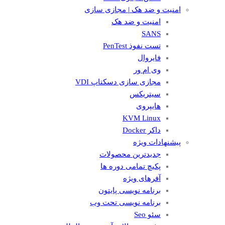
امنیت و ضد هک | مجازی سازی
امنیت و ضد هک
SANS
تست نفوذ PenTest
فایروال
وی ام ور
مجازی سازی دسکتاپ VDI
سیتریکس
هایپروی
KVM Linux
داکر Docker
پیشنهادات ویژه
جدیدترین محصولات
پکیچ تمامی دوره ها
آفرهای ویژه
برنامه نویسی پایتون
برنامه نویسی تحت وب
سئو Seo