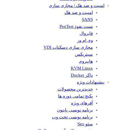
امنیت و ضد هک | مجازی سازی
امنیت و ضد هک
SANS
تست نفوذ PenTest
فایروال
وی ام ور
مجازی سازی دسکتاپ VDI
سیتریکس
هایپروی
KVM Linux
داکر Docker
پیشنهادات ویژه
جدیدترین محصولات
پکیچ تمامی دوره ها
آفرهای ویژه
برنامه نویسی پایتون
برنامه نویسی تحت وب
سئو Seo