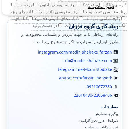
کاربری (UI)
سئو Seo
برنامه نویسی پایتون
وردپرس
فیلتر انتخاب ها
برنامه نویسی تحت وب
برنامه نویسی (اندروید)
آفرهای ویژه
پکیچ تمامی دوره ها
کتاب های تالیفی (چاپی)
کتابهای
روند کاری گروه فرزان
الکترونیکی
جدیدترین محصولات
در دست تولید
راه های ارتباطی با ما جهت فروش و پشتیبانی محصولات از
طریق ایمیل، واتس اپ و تلگرام به شرح زیر است:
instagram.com/modir_shabake_farzan
info@modir-shabake.com
telegram.me/ModirShabake
aparat.com/farzan_network
09210672380
22010430-22058406
سفارشات
پیگیری سفارش
شرایط مقررات و گارانتی
ثبت شکایات در سایت