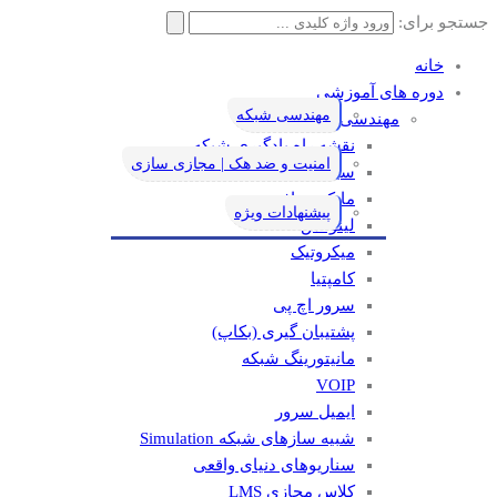
جستجو برای:
خانه
دوره های آموزشی
مهندسی شبکه
مهندسی شبکه
نقشه راه یادگیری شبکه
امنیت و ضد هک | مجازی سازی
سیسکو
مایکروسافت
پیشنهادات ویژه
لینوکس
میکروتیک
کامپتیا
سرور اچ پی
پشتیبان گیری (بکاپ)
مانيتورينگ شبکه
VOIP
ایمیل سرور
شبیه سازهای شبکه Simulation
سناریوهای دنیای واقعی
کلاس مجازی LMS