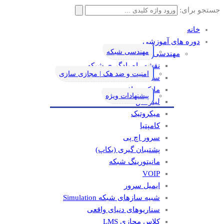
جستجو برای:
خانه
دوره های آموزشی
مهندسی شبکه
مهندسی شبکه
نقشه راه یادگیری شبکه
امنیت و ضد هک | مجازی سازی
سیسکو
مایکروسافت
پیشنهادات ویژه
لینوکس
میکروتیک
کامپتیا
سرور اچ پی
پشتیبان گیری (بکاپ)
مانيتورينگ شبکه
VOIP
ایمیل سرور
شبیه سازهای شبکه Simulation
سناریوهای دنیای واقعی
کلاس مجازی LMS