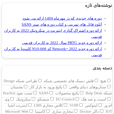
نوشته‌های تازه
دوره های جدیدی که در مهرماه 1404 ارائه می شود
آپلود فایل های تمرینی و کتاب دوره های سنز SANS
ارائه دوره اشتراک گذاری اینترنت در میکروتیک 2022 به کاربران
قدیمی
ارائه دوره جدید PRTG سال 2022 به کاربران قدیمی
ارائه دوره جدید Network+ 2022 کد N10-008 کامپتیا به کاربران
قدیمی
دسته بندی
هیچ
فلش دیسک های تخصصی شبکه
طراحی شبکه Design
سناریوهای دنیای واقعی
پکیج ورود به بازار کار
پشتیبان
شبکه Help Desk
پکیچ محصولات
SANS
تست نفوذ PenTest
امنیت و ضد هک
EC-Council
سیسکو
میکروتیک
وی
ام ور
لینوکس
VOIP
کلاس مجازی LMS
اینترنت اشیا
IOT
داکر Docker
مجازی سازی
کامپتیا
Microsoft Web