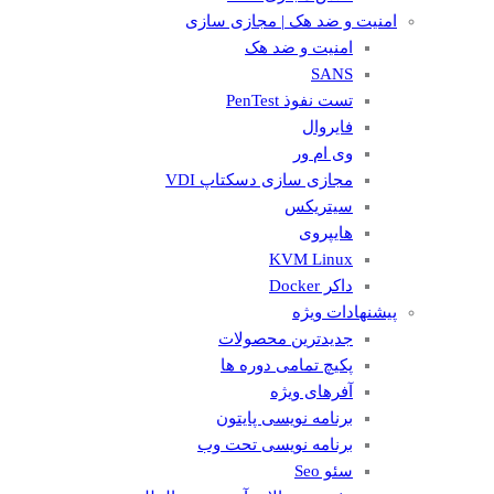
امنیت و ضد هک | مجازی سازی
امنیت و ضد هک
SANS
تست نفوذ PenTest
فایروال
وی ام ور
مجازی سازی دسکتاپ VDI
سیتریکس
هایپروی
KVM Linux
داکر Docker
پیشنهادات ویژه
جدیدترین محصولات
پکیچ تمامی دوره ها
آفرهای ویژه
برنامه نویسی پایتون
برنامه نویسی تحت وب
سئو Seo