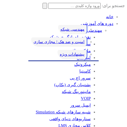
جستجو برای:
خانه
دوره های آموزشی
مهندسی شبکه
مهندسی شبکه
نقشه راه یادگیری شبکه
امنیت و ضد هک | مجازی سازی
سیسکو
مایکروسافت
پیشنهادات ویژه
لینوکس
میکروتیک
کامپتیا
سرور اچ پی
پشتیبان گیری (بکاپ)
مانيتورينگ شبکه
VOIP
ایمیل سرور
شبیه سازهای شبکه Simulation
سناریوهای دنیای واقعی
کلاس مجازی LMS