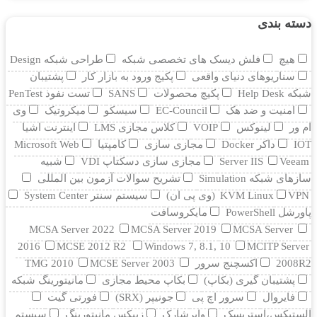
دسته بندی
هیچ
فلش دیسک های تخصصی شبکه
طراحی شبکه Design
سناریوهای دنیای واقعی
پکیج ورود به بازار کار
پشتیبان
شبکه Help Desk
پکیچ محصولات
SANS
تست نفوذ PenTest
امنیت و ضد هک
EC-Council
سیسکو
میکروتیک
وی
ام ور
لینوکس
VOIP
کلاس مجازی LMS
اینترنت اشیا
IOT
داکر Docker
مجازی سازی
کامپتیا
Microsoft Web
Veeam
Server IIS
مجازی سازی دسکتاپ VDI
شبیه
سازهای شبکه Simulation
تشریح سوالات آزمون بین المللی
VPN (وی پی ان)
KVM Linux
سیستم سنتر System Center
پاورشل PowerShell
مایکروسافت
MCSA Server 2022
MCSA Server 2019
MCSA Server
2016
MCSE 2012 R2
Windows 7, 8.1, 10
MCITP Server
2008R2
اکسچنج سرور
MCSE Server 2003
TMG 2010
پشتیبان گیری (بکاپ)
بکاپ محیط مجازی
مانيتورينگ شبکه
فایروال
سرور اچ پی
جونیپر (SRX)
فورتی گیت
الستیکس،استریسک
وایرشارک
زبیکس مانیتورینگ
سیستم