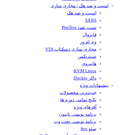
امنیت و ضد هک | مجازی سازی
امنیت و ضد هک
SANS
تست نفوذ PenTest
فایروال
وی ام ور
مجازی سازی دسکتاپ VDI
سیتریکس
هایپروی
KVM Linux
داکر Docker
پیشنهادات ویژه
جدیدترین محصولات
پکیچ تمامی دوره ها
آفرهای ویژه
برنامه نویسی پایتون
برنامه نویسی تحت وب
سئو Seo