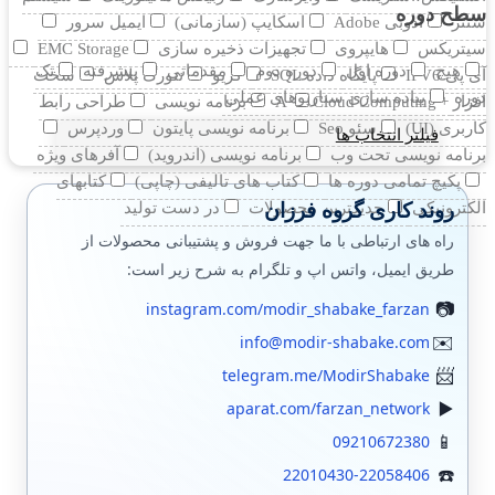
سطح دوره
سنتر
ادوبی Adobe
اسکایپ (سازمانی)
ایمیل سرور
سیتریکس
هایپروی
تجهیزات ذخیره سازی
EMC Storage
هیچ
دوره اول
دوره دوم
مقدماتی
پیشرفته
تک
آی پی IPV6
پایگاه داده SQL
کریو
نتورک پلاس
سخت
دوره
پیاده سازی سناریوهای عملی
افزار +A
Cloud Computing
برنامه نویسی
طراحی رابط
کاربری (UI)
سئو Seo
برنامه نویسی پایتون
وردپرس
فیلتر انتخاب ها
برنامه نویسی تحت وب
برنامه نویسی (اندروید)
آفرهای ویژه
پکیچ تمامی دوره ها
کتاب های تالیفی (چاپی)
کتابهای
روند کاری گروه فرزان
الکترونیکی
جدیدترین محصولات
در دست تولید
راه های ارتباطی با ما جهت فروش و پشتیبانی محصولات از
طریق ایمیل، واتس اپ و تلگرام به شرح زیر است:
instagram.com/modir_shabake_farzan
info@modir-shabake.com
telegram.me/ModirShabake
aparat.com/farzan_network
09210672380
22010430-22058406