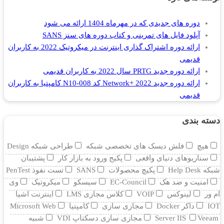
دوره های جدیدی که در مهرماه 1404 ارائه می شود
آپلود فایل های تمرینی و کتاب دوره های سنز SANS
ارائه دوره اشتراک گذاری اینترنت در میکروتیک 2022 به کاربران
قدیمی
ارائه دوره جدید PRTG سال 2022 به کاربران قدیمی
ارائه دوره جدید Network+ 2022 کد N10-008 کامپتیا به کاربران
قدیمی
دسته بندی
هیچ
فلش دیسک های تخصصی شبکه
طراحی شبکه Design
سناریوهای دنیای واقعی
پکیج ورود به بازار کار
پشتیبان
شبکه Help Desk
پکیچ محصولات
SANS
تست نفوذ PenTest
امنیت و ضد هک
EC-Council
سیسکو
میکروتیک
وی
ام ور
لینوکس
VOIP
کلاس مجازی LMS
اینترنت اشیا
IOT
داکر Docker
مجازی سازی
کامپتیا
Microsoft Web
Veeam
Server IIS
مجازی سازی دسکتاپ VDI
شبیه