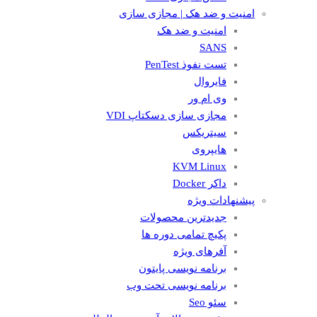
امنیت و ضد هک | مجازی سازی
امنیت و ضد هک
SANS
تست نفوذ PenTest
فایروال
وی ام ور
مجازی سازی دسکتاپ VDI
سیتریکس
هایپروی
KVM Linux
داکر Docker
پیشنهادات ویژه
جدیدترین محصولات
پکیچ تمامی دوره ها
آفرهای ویژه
برنامه نویسی پایتون
برنامه نویسی تحت وب
سئو Seo