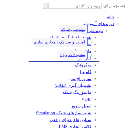
جستجو برای:
خانه
دوره های آموزشی
مهندسی شبکه
مهندسی شبکه
نقشه راه یادگیری شبکه
امنیت و ضد هک | مجازی سازی
سیسکو
مایکروسافت
پیشنهادات ویژه
لینوکس
میکروتیک
کامپتیا
سرور اچ پی
پشتیبان گیری (بکاپ)
مانيتورينگ شبکه
VOIP
ایمیل سرور
شبیه سازهای شبکه Simulation
سناریوهای دنیای واقعی
کلاس مجازی LMS