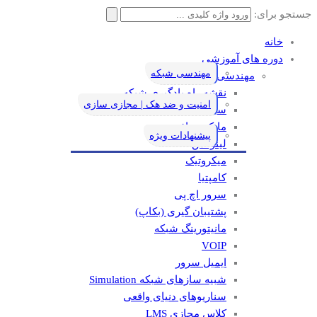
جستجو برای:
خانه
دوره های آموزشی
مهندسی شبکه
مهندسی شبکه
نقشه راه یادگیری شبکه
امنیت و ضد هک | مجازی سازی
سیسکو
مایکروسافت
پیشنهادات ویژه
لینوکس
میکروتیک
کامپتیا
سرور اچ پی
پشتیبان گیری (بکاپ)
مانيتورينگ شبکه
VOIP
ایمیل سرور
شبیه سازهای شبکه Simulation
سناریوهای دنیای واقعی
کلاس مجازی LMS