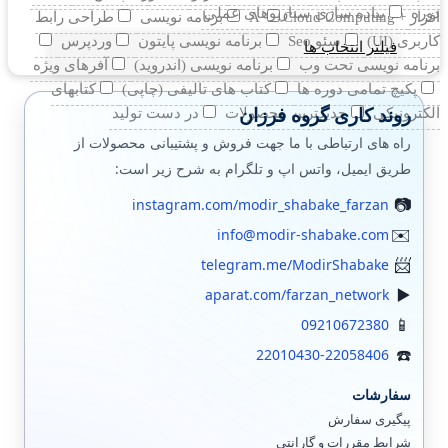
دوره
پیاده سازی سناریوهای عملی
افزار +A
Cloud Computing
برنامه نویسی
طراحی رابط
کاربری (UI)
سئو Seo
برنامه نویسی پایتون
وردپرس
فیلتر انتخاب ها
برنامه نویسی تحت وب
برنامه نویسی (اندروید)
آفرهای ویژه
پکیچ تمامی دوره ها
کتاب های تالیفی (چاپی)
کتابهای
روند کاری گروه فرزان
الکترونیکی
جدیدترین محصولات
در دست تولید
راه های ارتباطی با ما جهت فروش و پشتیبانی محصولات از
طریق ایمیل، واتس اپ و تلگرام به شرح زیر است:
instagram.com/modir_shabake_farzan
info@modir-shabake.com
telegram.me/ModirShabake
aparat.com/farzan_network
09210672380
22010430-22058406
سفارشات
پیگیری سفارش
شرایط مقررات و گارانتی