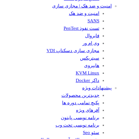
امنیت و ضد هک | مجازی سازی
امنیت و ضد هک
SANS
تست نفوذ PenTest
فایروال
وی ام ور
مجازی سازی دسکتاپ VDI
سیتریکس
هایپروی
KVM Linux
داکر Docker
پیشنهادات ویژه
جدیدترین محصولات
پکیچ تمامی دوره ها
آفرهای ویژه
برنامه نویسی پایتون
برنامه نویسی تحت وب
سئو Seo