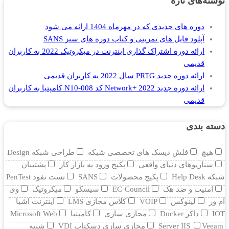
نوشته‌های تازه
دوره های جدیدی که در مهرماه 1404 ارائه می شود
آپلود فایل های تمرینی و کتاب دوره های سنز SANS
ارائه دوره اشتراک گذاری اینترنت در میکروتیک 2022 به کاربران
قدیمی
ارائه دوره جدید PRTG سال 2022 به کاربران قدیمی
ارائه دوره جدید Network+ 2022 کد N10-008 کامپتیا به کاربران
قدیمی
دسته بندی
هیچ
فلش دیسک های تخصصی شبکه
طراحی شبکه Design
سناریوهای دنیای واقعی
پکیج ورود به بازار کار
پشتیبان
شبکه Help Desk
پکیچ محصولات
SANS
تست نفوذ PenTest
امنیت و ضد هک
EC-Council
سیسکو
میکروتیک
وی
ام ور
لینوکس
VOIP
کلاس مجازی LMS
اینترنت اشیا
IOT
داکر Docker
مجازی سازی
کامپتیا
Microsoft Web
Veeam
Server IIS
مجازی سازی دسکتاپ VDI
شبیه