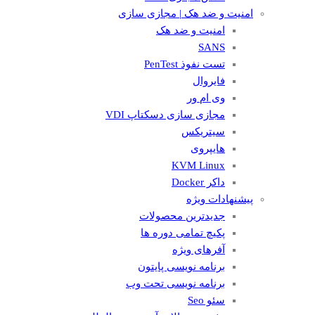
امنیت و ضد هک | مجازی سازی
امنیت و ضد هک
SANS
تست نفوذ PenTest
فایروال
وی ام ور
مجازی سازی دسکتاپ VDI
سیتریکس
هایپروی
KVM Linux
داکر Docker
پیشنهادات ویژه
جدیدترین محصولات
پکیچ تمامی دوره ها
آفرهای ویژه
برنامه نویسی پایتون
برنامه نویسی تحت وب
سئو Seo