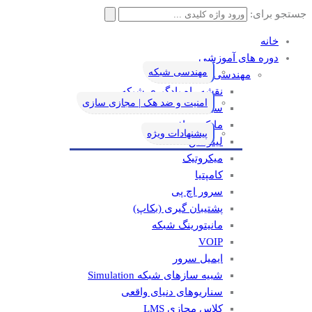
جستجو برای:
خانه
دوره های آموزشی
مهندسی شبکه
مهندسی شبکه
نقشه راه یادگیری شبکه
امنیت و ضد هک | مجازی سازی
سیسکو
مایکروسافت
پیشنهادات ویژه
لینوکس
میکروتیک
کامپتیا
سرور اچ پی
پشتیبان گیری (بکاپ)
مانيتورينگ شبکه
VOIP
ایمیل سرور
شبیه سازهای شبکه Simulation
سناریوهای دنیای واقعی
کلاس مجازی LMS