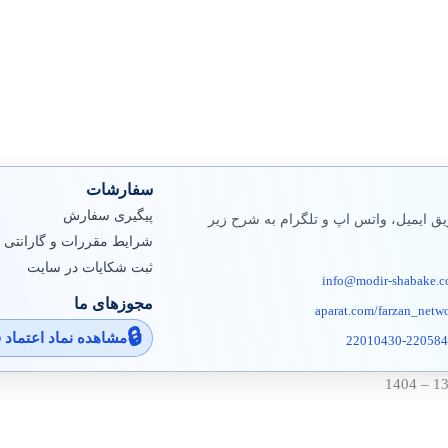
سفارشات
پیگیری سفارش
ق ایمیل، واتس اپ و تلگرام به شرح زیر
شرایط مقررات و گارانتی
ثبت شکایات در سایت
info@modir-shabake.
مجوزهای ما
aparat.com/farzan_netw
مشاهده نماد اعتماد 
22010430-22058