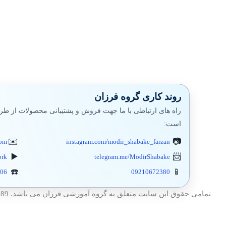
روند کاری گروه فرزان
راه های ارتباطی با ما جهت فروش و پشتیبانی محصولات از طری
است:
com
instagram.com/modir_shabake_farzan
ork
telegram.me/ModirShabake
406
09210672380
تمامی حقوق این سایت متعلق به گروه آموزشی فرزان می باشد. 1389 – 1404