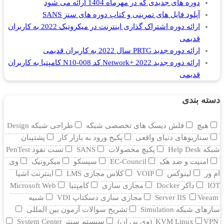
دوره های جدیدی که در مهرماه 1404 ارائه می شود
آپلود فایل های تمرینی و کتاب دوره های سنز SANS
ارائه دوره اشتراک گذاری اینترنت در میکروتیک 2022 به کاربران
قدیمی
ارائه دوره جدید PRTG سال 2022 به کاربران قدیمی
ارائه دوره جدید Network+ 2022 کد N10-008 کامپتیا به کاربران
قدیمی
دسته بندی
هیچ
فلش دیسک های تخصصی شبکه
طراحی شبکه Design
سناریوهای دنیای واقعی
پکیج ورود به بازار کار
پشتیبان
شبکه Help Desk
پکیچ محصولات
SANS
تست نفوذ PenTest
امنیت و ضد هک
EC-Council
سیسکو
میکروتیک
وی
ام ور
لینوکس
VOIP
کلاس مجازی LMS
اینترنت اشیا
IOT
داکر Docker
مجازی سازی
کامپتیا
Microsoft Web
Veeam
Server IIS
مجازی سازی دسکتاپ VDI
شبیه
سازهای شبکه Simulation
تشریح سوالات آزمون بین المللی
VPN (وی پی ان)
KVM Linux
سیستم سنتر System Center