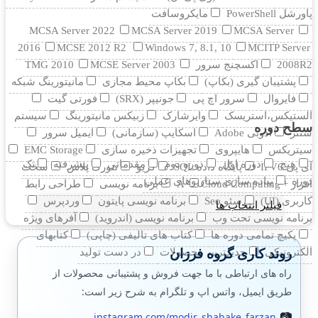
پاورشل PowerShell
مایکروسافت
MCSA Server 2022
MCSA Server 2019
MCSA Server
2016
MCSE 2012 R2
Windows 7, 8.1, 10
MCITP Server
2008R2
اکسچنج سرور
MCSE Server 2003
TMG 2010
پشتیبان گیری (بکاپ)
بکاپ محیط مجازی
مانيتورينگ شبکه
فایروال
سرور اچ پی
جونیپر (SRX)
فورتی گیت
الستیکس،استریسک
وایرشارک
زبیکس مانیتورینگ
سیستم
سطح دوره
سنتر
ادوبی Adobe
اسکایپ (سازمانی)
ایمیل سرور
سیتریکس
هایپروی
تجهیزات ذخیره سازی
EMC Storage
هیچ
دوره اول
دوره دوم
مقدماتی
پیشرفته
تک
آی پی IPV6
پایگاه داده SQL
کریو
نتورک پلاس
سخت
دوره
پیاده سازی سناریوهای عملی
افزار +A
Cloud Computing
برنامه نویسی
طراحی رابط
کاربری (UI)
سئو Seo
برنامه نویسی پایتون
وردپرس
فیلتر انتخاب ها
برنامه نویسی تحت وب
برنامه نویسی (اندروید)
آفرهای ویژه
پکیچ تمامی دوره ها
کتاب های تالیفی (چاپی)
کتابهای
روند کاری گروه فرزان
الکترونیکی
جدیدترین محصولات
در دست تولید
راه های ارتباطی با ما جهت فروش و پشتیبانی محصولات از
طریق ایمیل، واتس اپ و تلگرام به شرح زیر است:
instagram.com/modir_shabake_farzan