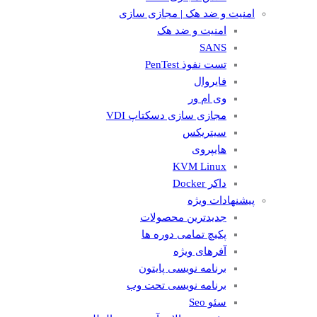
امنیت و ضد هک | مجازی سازی
امنیت و ضد هک
SANS
تست نفوذ PenTest
فایروال
وی ام ور
مجازی سازی دسکتاپ VDI
سیتریکس
هایپروی
KVM Linux
داکر Docker
پیشنهادات ویژه
جدیدترین محصولات
پکیچ تمامی دوره ها
آفرهای ویژه
برنامه نویسی پایتون
برنامه نویسی تحت وب
سئو Seo