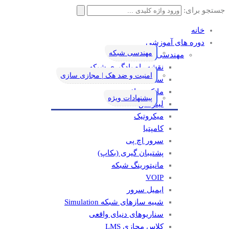
جستجو برای:
خانه
دوره های آموزشی
مهندسی شبکه
مهندسی شبکه
نقشه راه یادگیری شبکه
امنیت و ضد هک | مجازی سازی
سیسکو
مایکروسافت
پیشنهادات ویژه
لینوکس
میکروتیک
کامپتیا
سرور اچ پی
پشتیبان گیری (بکاپ)
مانيتورينگ شبکه
VOIP
ایمیل سرور
شبیه سازهای شبکه Simulation
سناریوهای دنیای واقعی
کلاس مجازی LMS