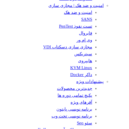
امنیت و ضد هک | مجازی سازی
امنیت و ضد هک
SANS
تست نفوذ PenTest
فایروال
وی ام ور
مجازی سازی دسکتاپ VDI
سیتریکس
هایپروی
KVM Linux
داکر Docker
پیشنهادات ویژه
جدیدترین محصولات
پکیچ تمامی دوره ها
آفرهای ویژه
برنامه نویسی پایتون
برنامه نویسی تحت وب
سئو Seo