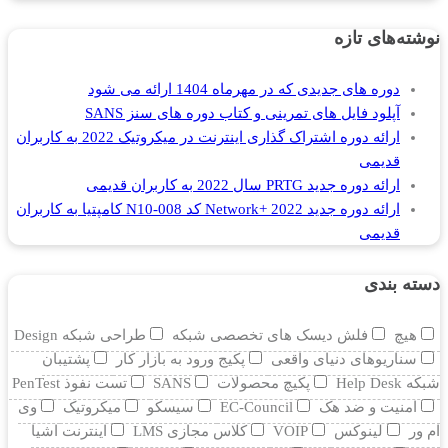
نوشته‌های تازه
دوره های جدیدی که در مهرماه 1404 ارائه می شود
آپلود فایل های تمرینی و کتاب دوره های سنز SANS
ارائه دوره اشتراک گذاری اینترنت در میکروتیک 2022 به کاربران
قدیمی
ارائه دوره جدید PRTG سال 2022 به کاربران قدیمی
ارائه دوره جدید Network+ 2022 کد N10-008 کامپتیا به کاربران
قدیمی
دسته بندی
هیچ
فلش دیسک های تخصصی شبکه
طراحی شبکه Design
سناریوهای دنیای واقعی
پکیج ورود به بازار کار
پشتیبان
شبکه Help Desk
پکیچ محصولات
SANS
تست نفوذ PenTest
امنیت و ضد هک
EC-Council
سیسکو
میکروتیک
وی
ام ور
لینوکس
VOIP
کلاس مجازی LMS
اینترنت اشیا