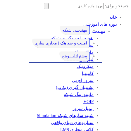
جستجو برای:
خانه
دوره های آموزشی
مهندسی شبکه
مهندسی شبکه
نقشه راه یادگیری شبکه
امنیت و ضد هک | مجازی سازی
سیسکو
مایکروسافت
پیشنهادات ویژه
لینوکس
میکروتیک
کامپتیا
سرور اچ پی
پشتیبان گیری (بکاپ)
مانيتورينگ شبکه
VOIP
ایمیل سرور
شبیه سازهای شبکه Simulation
سناریوهای دنیای واقعی
کلاس مجازی LMS